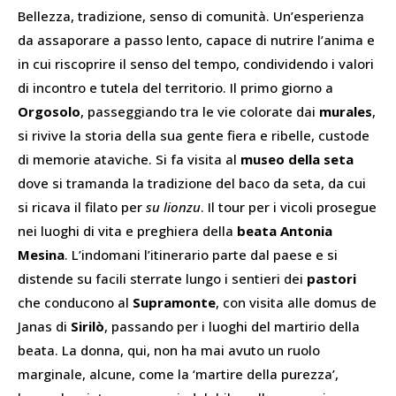
Bellezza, tradizione, senso di comunità. Un’esperienza
da assaporare a passo lento, capace di nutrire l’anima e
in cui riscoprire il senso del tempo, condividendo i valori
di incontro e tutela del territorio. Il primo giorno a
Orgosolo
, passeggiando tra le vie colorate dai
murales
,
si rivive la storia della sua gente fiera e ribelle, custode
di memorie ataviche. Si fa visita al
museo della seta
dove si tramanda la tradizione del baco da seta, da cui
si ricava il filato per
su lionzu
. Il tour per i vicoli prosegue
nei luoghi di vita e preghiera della
beata Antonia
Mesina
. L’indomani l’itinerario parte dal paese e si
distende su facili sterrate lungo i sentieri dei
pastori
che conducono al
Supramonte
, con visita alle domus de
Janas di
Sirilò
, passando per i luoghi del martirio della
beata. La donna, qui, non ha mai avuto un ruolo
marginale, alcune, come la ‘martire della purezza’,