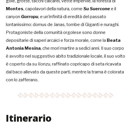
gole, grotte, tacchi calcarei, vette impervie, la foresta di
Montes
, capolavori della natura, come
Su Suercone
e il
canyon
Gorropu
, e un’infinità di eredità del passato
lontanissimo: domus de Janas, tombe di Giganti e nuraghi.
Protagoniste della comunità orgolese sono donne
depositarie di saperi arcaici e forza morale, come la
Beata
Antonia Mesina
, che morì martire a sedici anni. Il suo corpo
è avvolto nel suggestivo abito tradizionale locale, il suo volto
è coperto da
su lionzu
, raffinato copricapo di seta ricavata
dal baco allevato da queste parti, mentre la trama è colorata
con lo zafferano.
Itinerario