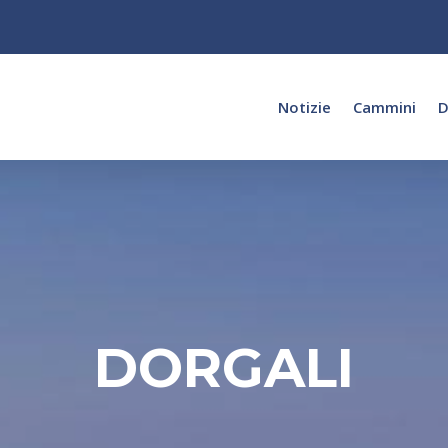
Notizie
Cammini
D
DORGALI