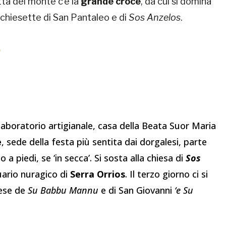
tta del monte c’è la
grande croce
, da cui si domina
e chiesette di San Pantaleo e di
Sos Anzelos
.
 laboratorio artigianale, casa della Beata Suor Maria
e
, sede della festa più sentita dai dorgalesi, parte
o a piedi, se ‘in secca’. Si sosta alla chiesa di
Sos
tuario nuragico di
Serra Orrios
. Il terzo giorno ci si
iese de
Su Babbu Mannu
e di San Giovanni
‘e Su