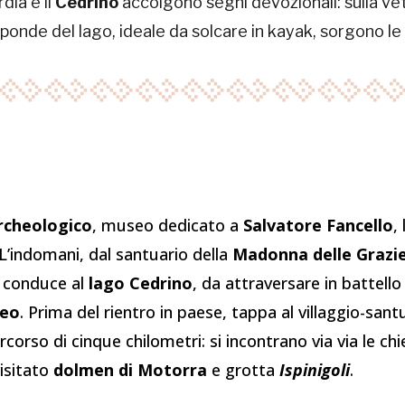
dia e il
Cedrino
accolgono segni devozionali: sulla ve
e sponde del lago, ideale da solcare in kayak, sorgono l
rcheologico
, museo dedicato a
Salvatore Fancello
,
 L’indomani, dal santuario della
Madonna delle Grazi
a conduce al
lago Cedrino
, da attraversare in battello 
leo
. Prima del rientro in paese, tappa al villaggio-san
corso di cinque chilometri: si incontrano via via le ch
isitato
dolmen di Motorra
e grotta
Ispinigoli
.