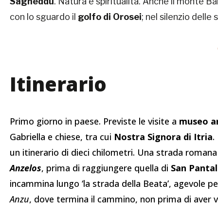
Sagheddu
. Natura e spiritualità. Anche il monte Bar
con lo sguardo il
golfo di Orosei
; nel silenzio dell
Itinerario
Primo giorno in paese. Previste le visite a
museo a
Gabriella e chiese, tra cui
Nostra Signora di Itria
.
un itinerario di dieci chilometri. Una strada roman
Anzelos
, prima di raggiungere quella di
San Panta
incammina lungo ‘la strada della Beata’, agevole per
Anzu
, dove termina il cammino, non prima di aver v