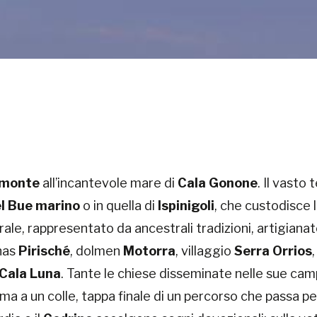
monte
all’incantevole mare di
Cala Gonone
. Il vasto
l
Bue marino
o in quella di
Ispinigoli
, che custodisce 
ale, rappresentato da ancestrali tradizioni, artigianat
nas
Pirisché
, dolmen
Motorra
, villaggio
Serra Orrios
Cala Luna
. Tante le chiese disseminate nelle sue ca
cima a un colle, tappa finale di un percorso che passa pe