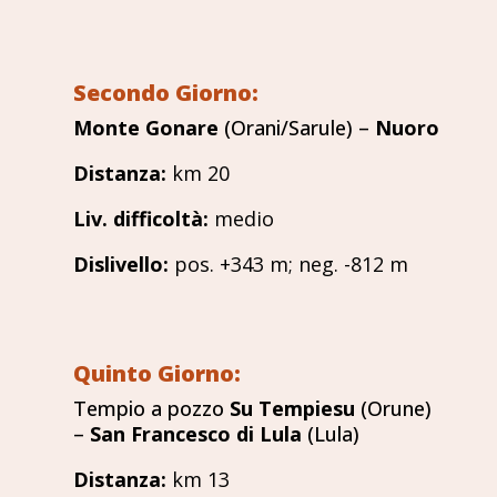
Secondo Giorno:
Monte Gonare
(Orani/Sarule) –
Nuoro
Distanza
:
km 20
Liv. difficoltà
:
medio
Dislivello
:
pos. +343 m; neg. -812 m
Quinto Giorno:
Tempio a pozzo
Su Tempiesu
(Orune)
–
San Francesco di Lula
(Lula)
Distanza
:
km 13