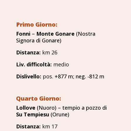
Primo Giorno:
Fonni
–
Monte Gonare
(Nostra
Signora di Gonare)
Distanza
:
km 26
Liv. difficoltà
:
medio
Dislivello
:
pos.
+877 m; neg. -812 m
Quarto Giorno:
Lollove
(Nuoro) – tempio a pozzo di
Su Tempiesu
(Orune)
Distanza
:
km 17