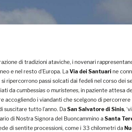
azione di tradizioni ataviche, i novenari rappresentan
aneo e nel resto d’Europa. La
Via dei Santuari
ne conne
 si ripercorrono passi solcati dai fedeli nel corso dei se
niati da
cumbessias
o
muristenes
, in paziente attesa de
re accogliendo i viandanti che scelgono di percorrere l
di suscitare tutto l’anno. Da
San Salvatore di Sinis
, ‘
enario di Nostra Signora del Buoncammino a
Santa Ter
de di sentite processioni, come i 33 chilometri da
Nu